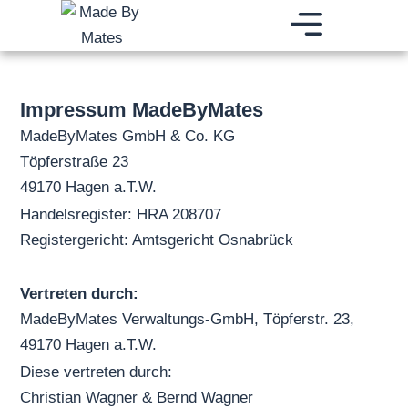
Zum
Inhalt
springen
BRAND BUILDING AGENTUR
DIGITALES WACHSTUM
BRANDING E-COMMERCE FULFILLMENT
Impressum MadeByMates
MadeByMates GmbH & Co. KG
Töpferstraße 23
49170 Hagen a.T.W.
Handelsregister: HRA 208707
Registergericht: Amtsgericht Osnabrück
Vertreten durch:
MadeByMates Verwaltungs-GmbH, Töpferstr. 23,
49170 Hagen a.T.W.
Diese vertreten durch:
Christian Wagner & Bernd Wagner