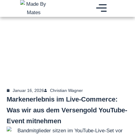
Zum
Inhalt
springen
BRAND BUILDING AGENTUR
DIGITALES WACHSTUM
BRANDING E-COMMERCE FULFILLMENT
Januar 16, 2026
Christian Wagner
Markenerlebnis im Live-Commerce:
Was wir aus dem Versengold YouTube-
Event mitnehmen