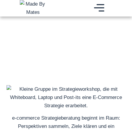
Zum
Inhalt
springen
BRAND BUILDING AGENTUR
DIGITALES WACHSTUM
BRANDING E-COMMERCE FULFILLMENT
e-commerce Strategieberatung beginnt im Raum:
Perspektiven sammeln, Ziele klären und ein