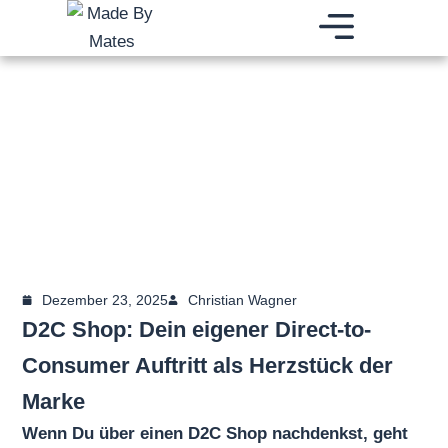
Zum
Inhalt
springen
BRAND BUILDING AGENTUR
DIGITALES WACHSTUM
BRANDING E-COMMERCE FULFILLMENT
Dezember 23, 2025
Christian Wagner
D2C Shop: Dein eigener Direct-to-
Consumer Auftritt als Herzstück der
Marke
Wenn Du über einen D2C Shop nachdenkst, geht