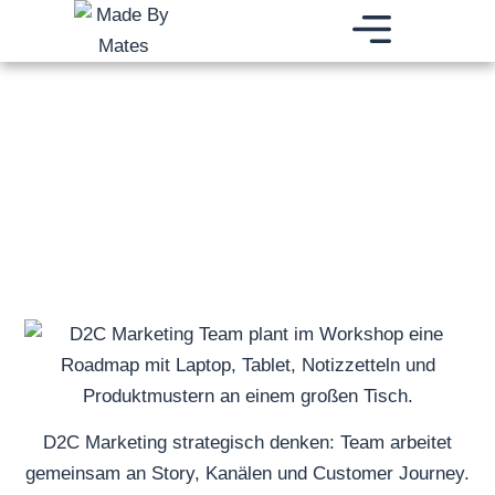
Zum
Inhalt
springen
BRAND BUILDING AGENTUR
DIGITALES WACHSTUM
BRANDING E-COMMERCE FULFILLMENT
D2C Marketing strategisch denken: Team arbeitet
gemeinsam an Story, Kanälen und Customer Journey.