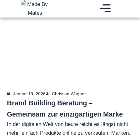
Zum
Inhalt
springen
BRAND BUILDING AGENTUR
DIGITALES WACHSTUM
BRANDING E-COMMERCE FULFILLMENT
Januar 19, 2026
Christian Wagner
Brand Building Beratung –
Gemeinsam zur einzigartigen Marke
In der digitalen Welt von heute reicht es längst nicht
mehr, einfach Produkte online zu verkaufen. Marken,