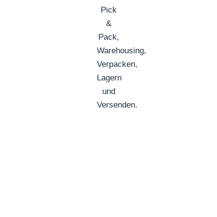
© MbyM 2026
Hinweis: Wir setzen KI-gestütze Tools zur Unterstützung
unserer Content-Erstellung ein. Die Inhalte werden vor der
Veröffentlichung redaktionell geprüft und optimiert.
Feedback zu unseren Inhalten ist jederzeit willkommen!